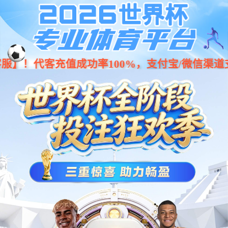

GLOBAL